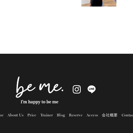
me
About Us
Price
Trainer
Blog
Reserve
Access
会社概要
Contac